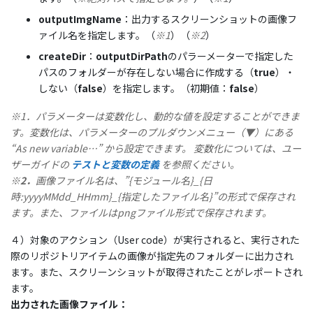
outputImgName
：出力するスクリーンショットの画像フ
ァイル名を指定します。（
※1
）（
※2
）
createDir
：
outputDirPath
のパラーメーターで指定した
パスのフォルダーが存在しない場合に作成する（
true
）・
しない（
false
）を指定します。（初期値：
false
）
※1．
パラメーターは変数化し、動的な値を設定することができま
す
。
変数化は、パラメーターのプルダウンメニュー（▼）にある
“As new variable…” から設定できます
。 変数化については、ユー
ザーガイドの
テストと変数の定義
を参照ください。
※2．
画像ファイル名は、”{モジュール名}_{日
時:yyyyMMdd_HHmm}_{指定したファイル名}”の形式で保存され
ます。また、ファイルはpngファイル形式で保存されます。
４）対象のアクション（User code）が実行されると、実行された
際のリポジトリアイテムの画像が指定先のフォルダーに出力され
ます。また、スクリーンショットが取得されたことがレポートされ
ます。
出力された画像ファイル：