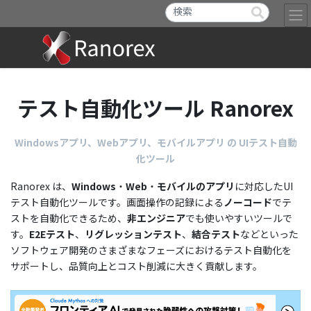
テスト自動化ツール Ranorex
お問い合わせ
Windowsアプリ、Webアプリ、モバイルアプリ の UIテスト自動
体験版ダウンロード
化ツール
Ranorex は、
Windows
・
Web
・
モバイルのアプリ
に対応したUI
テスト自動化ツールです。画面操作の記録による
ノーコード
でテ
ストを自動化できるため、
非エンジニア
でも使いやすいツールで
す。
E2Eテスト
、
リグレッションテスト
、
結合テスト
などといった
ソフトウェア開発のさまざまなフェーズにおけるテスト自動化を
サポートし、品質向上とコスト削減に大きく貢献します。