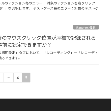
ールのアクション毎のエラー ：対象のアクションを右クリック
行」を選択します。 テストケース毎のエラー：対象のテストケ
Ranorex 機能
時のマウスクリック位置が座標で記録される
事前に設定できますか？
ーの初期設定」タブにおいて、「レコーディング」－「レコーディ
で対応できます。
1
…
4
5