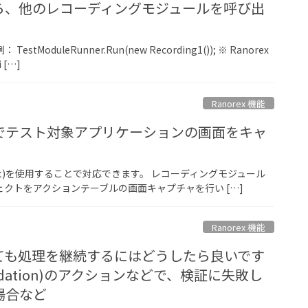
ら、他のレコーディングモジュールを呼び出
uleRunner.Run(new Recording1()); ※ Ranorex
 […]
Ranorex 機能
でテスト対象アプリケーションの画面をキャ
nshot)を使用することで対応できます。 レコーディングモジュール
クトをアクションテーブルの画面キャプチャを行い […]
Ranorex 機能
ても処理を継続するにはどうしたら良いです
idation)のアクションなどで、検証に失敗し
場合など