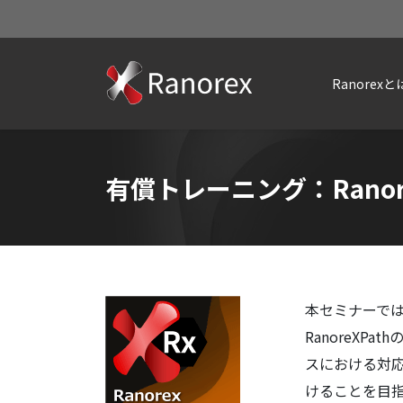
Ranorexと
有償トレーニング：Ranor
本セミナーでは
RanoreXP
スにおける対
けることを目