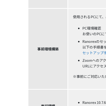
使用されるPCにて
PC環境確認
お使いのPC
Ranorexの
以下の手順書
事前環境構築
セットアップ
Zoomへのア
URLにアク
※事前にご対応いた
Ranorex 10
実行環境