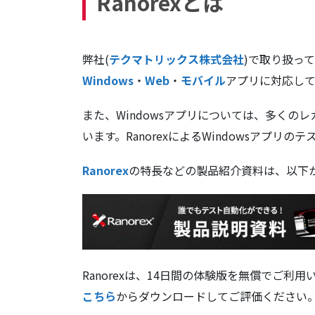
Ranorexとは
弊社(
テクマトリックス株式会社
)で取り扱っ
Windows
・
Web
・
モバイル
アプリに対応し
また、Windowsアプリについては、多くの
います。RanorexによるWindowsアプリ
Ranorex
の特長などの製品紹介資料は、以下
Ranorexは、14日間の体験版を無償でご利
こちら
からダウンロードしてご評価ください