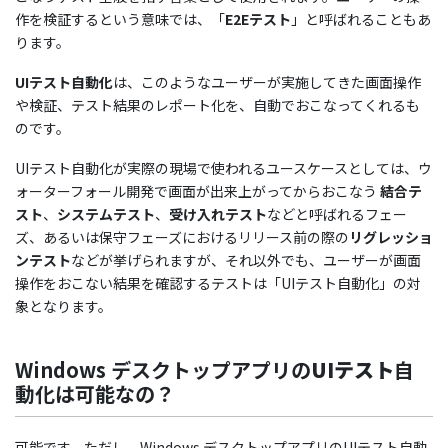
デスクトップアプリ対応のテスト自動化ツ
作を検証するという意味では、「
E2Eテスト
」と呼ばれることもあ
ります。
ール「Ranorex」のご紹介
まとめ
UIテスト自動化
は、このようなユーザーが実施してきた画面操作
や検証、テスト結果のレポート化を、自動でおこなってくれるも
のです。
UIテスト自動化が実際の現場で使われるユースケースとしては、ウ
ォーターフォール開発で画面が出来上がってからおこなう
結合テ
スト
、
システムテスト
、
受け入れテスト
などと呼ばれるフェー
ズ、あるいは保守フェーズにおけるリリース前の際の
リグレッショ
ンテスト
などが挙げられますが、それ以外でも、ユーザーが画面
操作をおこない結果を確認するテストは「UIテスト自動化」の対
象となります。
Windows デスクトップアプリの
UIテスト
自
動化は可能なの？
可能です。ただし、Windows デスクトップアプリのUIテスト自動